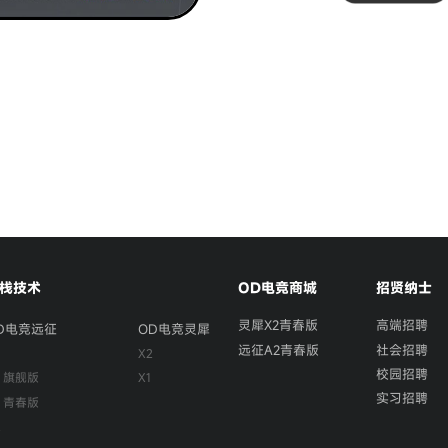
栈技术
OD电竞商城
招贤纳士
灵犀X2青春版
高端招聘
D电竞远征
OD电竞灵犀
远征A2青春版
社会招聘
3
X2
校园招聘
2 旗舰版
X1
实习招聘
2 青春版
R