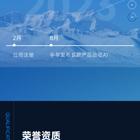
2023
2月
2月
4月
4月
8月
8月
9月
” 及灵犀X2
” 及灵犀X2
征A2及灵犀X1等系列产品
公司注册
公司注册
发布行业首款面向具身智能开发者的
发布行业首款面向具身智能开发者的
半年发布首款产品远征A1
半年发布首款产品远征A1
自建3000+平数采工厂
一站式开发平台Genie Studio
一站式开发平台Genie Studio
习近平总书记到上海调研，
习近平总书记到上海调研，
OD电竞代表具身智能行业汇报进展
OD电竞代表具身智能行业汇报进展
QUALIFICATION
荣誉资质