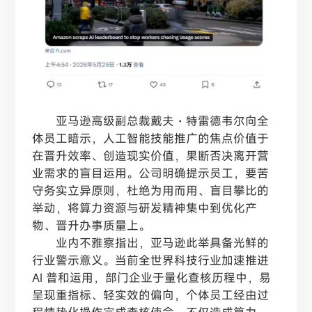
亚马逊高级副总裁戴夫・特雷德韦尔向全
体员工暗示，人工智能技能推广的焦点价值于
在晋升效率、创造现实价值，果断否决离开营
业需求的盲目运用。公司明确提示员工，要苦
守务实立异原则，杜绝为用而用、盲目攀比的
举动，将算力资源与研发精神集中到优化产
物、晋升办事质量上。
业内不雅察指出，亚马逊此举具备光鲜的
行业警示意义。当前全世界科技行业加速推进
AI 普和运用，部门企业于量化查核历程中，易
呈现重指标、轻实效的偏向，个体员工经由过