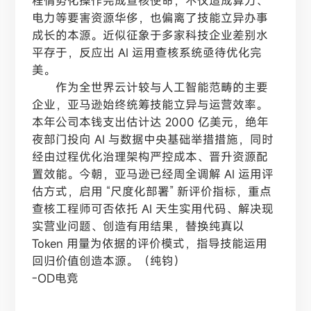
程情势化操作完成查核使命，不仅造成算力、
电力等要害资源华侈，也偏离了技能立异办事
成长的本源。近似征象于多家科技企业差别水
平存于，反应出 AI 运用查核系统亟待优化完
美。
作为全世界云计较与人工智能范畴的主要
企业，亚马逊始终统筹技能立异与运营效率。
本年公司本钱支出估计达 2000 亿美元，绝年
夜部门投向 AI 与数据中央基础举措措施，同时
经由过程优化治理架构严控成本、晋升资源配
置效能。今朝，亚马逊已经周全调解 AI 运用评
估方式，启用 “尺度化部署” 新评价指标，重点
查核工程师可否依托 AI 天生实用代码、解决现
实营业问题、创造有用结果，替换纯真以
Token 用量为依据的评价模式，指导技能运用
回归价值创造本源。（纯钧）
-OD电竞